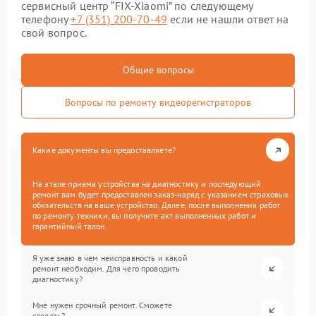
сервисный центр “FIX-Xiaomi” по следующему
телефону
+7 (351) 200-70-49
если не нашли ответ на
свой вопрос.
Общие вопросы
Вопросы по ремонту видеорегистраторов
Какие документы вы предоставляете?
На этапе приема устройства на диагностику и последующий
ремонт вам будет предоставлен заказ-наряд с указанием страховых
обязательств на ваше устройство. Далее, после выполнения работ
по ремонту техники, вы получите акт выполненных работ и
гарантийный талон.
Я уже знаю в чем неисправность и какой
ремонт необходим. Для чего проводить
диагностику?
Мне нужен срочный ремонт. Сможете
сделать?