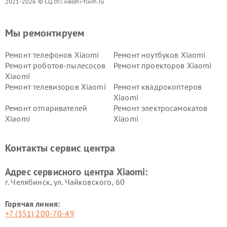
2021-2026 © СЦ chl.xiaomi-fixim.ru
Мы ремонтируем
Ремонт телефонов Xiaomi
Ремонт ноутбуков Xiaomi
Ремонт роботов-пылесосов
Ремонт проекторов Xiaomi
Xiaomi
Ремонт телевизоров Xiaomi
Ремонт квадрокоптеров
Xiaomi
Ремонт отпаривателей
Ремонт электросамокатов
Xiaomi
Xiaomi
Ремонт электровелосипедов
Ремонт экшн-камер Xiaomi
Xiaomi
Контакты сервис центра
Ремонт стиральных машин
Ремонт смарт-часов Xiaomi
Xiaomi
Адрес сервисного центра Xiaomi:
г. Челябинск, ул. Чайковского, 60
Горячая линия:
+7 (351) 200-70-49