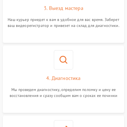
Неисправность системы
1500 ₽
Подробнее →
3. Выезд мастера
стабилизации
Наш курьер приедет к вам в удобное для вас время. Заберет
Неисправность
300 ₽
Подробнее →
ваш видеорегистратор и привезет на склад для диагностики.
индикаторов
Неисправность системы
1000 ₽
Подробнее →
записи (пропуск кадров)
4. Диагностика
Мы проведем диагностику, определим поломку и цену ее
восстановления и сразу сообщим вам о сроках ее починки