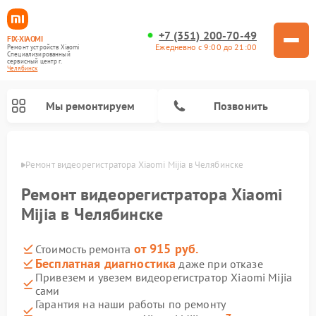
+7 (351) 200-70-49
FIX-XIAOMI
Ежедневно с 9:00 до 21:00
Ремонт устройств Xiaomi
Специализированный
cервисный центр г.
Челябинск
Мы ремонтируем
Позвонить
инске
Ремонт видеорегистратора Xiaomi Mijia в Челябинске
Ремонт видеорегистратора Xiaomi
Mijia в Челябинске
от 915 руб.
Стоимость ремонта
Бесплатная диагностика
даже при отказе
Привезем и увезем видеорегистратор Xiaomi Mijia
сами
Ремонт камер видеонаблюдения Xiaomi
Ремонт вертикальных пылесосов Xiaomi
Ремонт роботов-пылесосов Xiaomi
Ремонт электровелосипедов Xiaomi
Ремонт стиральных машин Xiaomi
Ремонт пароочистителей Xiaomi
Ремонт электросамокатов Xiaomi
Ремонт массажных кресел Xiaomi
Гарантия на наши работы по ремонту