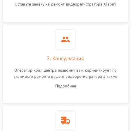
500 ₽
Подробнее →
Оставьте заявку на ремонт видеорегистратора Xiaomi
(USB, HDMI)
Проблемы с зарядкой
500 ₽
Подробнее →
устройства
Неисправность GPS-
1000 ₽
Подробнее →
модуля
Повреждение внутренних
2. Консультация
500 ₽
Подробнее →
проводов
Оператор колл центра позвонит вам, сориентирует по
стоимости ремонта вашего видеорегистратора а также
Неисправность системы
1000 ₽
Подробнее →
охлаждения
ответит на все ваши вопросы.
Подробнее
Проблемы с Wi-Fi-
1000 ₽
Подробнее →
модулем
Неисправность датчика
500 ₽
Подробнее →
движения