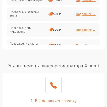
Неисправность камеры
1500 ₽
Подробнее →
Проблемы с записью
500 ₽
Подробнее →
звука
Неисправность
500 ₽
Подробнее →
микрофона
Повреждение карты
500 ₽
Подробнее →
памяти (слот)
Неисправность кнопок
300 ₽
Подробнее →
управления
Этапы ремонта видеорегистратора Xiaomi
Проблемы с пайкой на
1000 ₽
Подробнее →
плате
Неисправность
2000 ₽
Подробнее →
процессора
1. Вы оставляете заявку
Неисправность разъемов