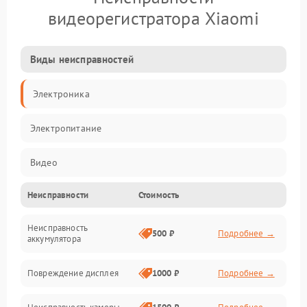
видеорегистратора Xiaomi
Виды неисправностей
Электроника
Электропитание
Видео
Неисправности
Стоимость
Запись
Неисправность
Механические повреждения
500 ₽
Подробнее →
аккумулятора
Оптика
Повреждение дисплея
1000 ₽
Подробнее →
Программное обеспечение