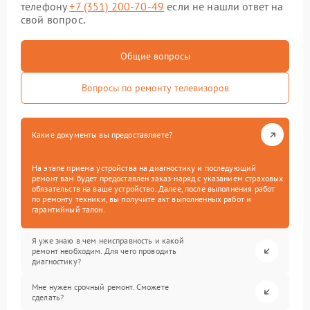
телефону
+7 (351) 200-70-49
если не нашли ответ на
свой вопрос.
Общие вопросы
Вопросы по ремонту телевизоров
Какие документы вы предоставляете?
На этапе приема устройства на диагностику и последующий
ремонт вам будет предоставлен заказ-наряд с указанием страховых
обязательств на ваше устройство. Далее, после выполнения работ
по ремонту техники, вы получите акт выполненных работ и
гарантийный талон.
Я уже знаю в чем неисправность и какой
ремонт необходим. Для чего проводить
диагностику?
Мне нужен срочный ремонт. Сможете
сделать?