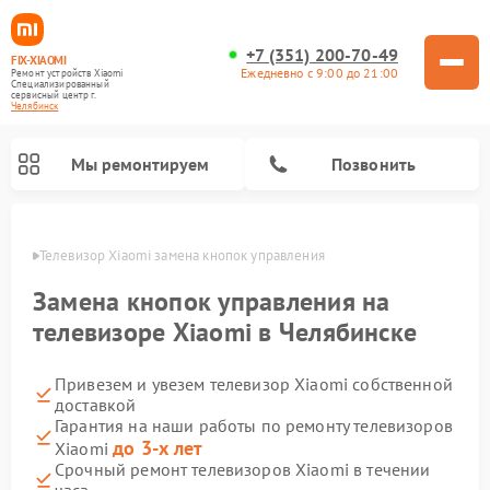
+7 (351) 200-70-49
FIX-XIAOMI
Ежедневно с 9:00 до 21:00
Ремонт устройств Xiaomi
Специализированный
cервисный центр г.
Челябинск
Мы ремонтируем
Позвонить
инске
Телевизор Xiaomi замена кнопок управления
Замена кнопок управления на
телевизоре Xiaomi в Челябинске
Привезем и увезем телевизор Xiaomi собственной
доставкой
Гарантия на наши работы по ремонту телевизоров
до 3-х лет
Xiaomi
Ремонт роботов-пылесосов Xiaomi
Ремонт электросамокатов Xiaomi
Ремонт массажных кресел Xiaomi
Ремонт видеорегистраторов Xiaomi
Ремонт пароочистителей Xiaomi
Ремонт камер видеонаблюдения Xiaomi
Ремонт вертикальных пылесосов Xiaomi
Ремонт электровелосипедов Xiaomi
Ремонт стиральных машин Xiaomi
Срочный ремонт телевизоров Xiaomi в течении