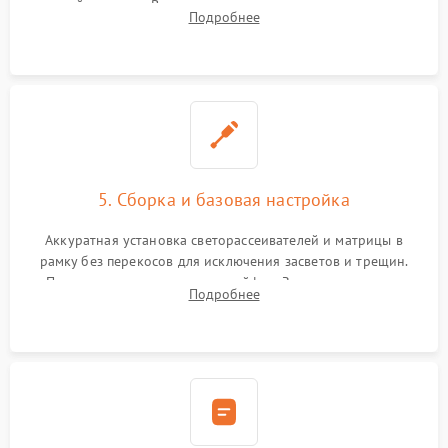
хрупкой матрицы. Восстановление поврежденных дорожек,
Подробнее
прошивка микросхем памяти EEPROM
5. Сборка и базовая настройка
Аккуратная установка светорассеивателей и матрицы в
рамку без перекосов для исключения засветов и трещин.
Подключение внутренних шлейфов. Закрытие корпуса.
Подробнее
Сброс настроек и обновление программного обеспечения.