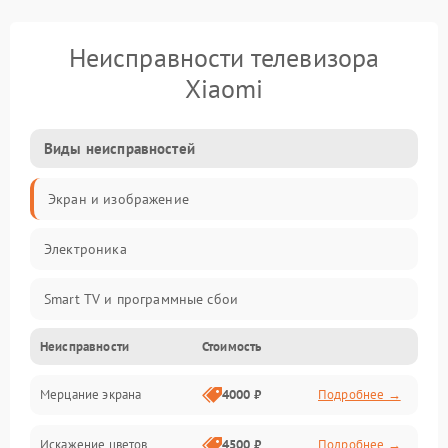
Неисправности телевизора
Xiaomi
Виды неисправностей
Экран и изображение
Электроника
Smart TV и программные сбои
Неисправности
Стоимость
Питание и запуск
Мерцание экрана
4000 ₽
Подробнее →
Подсветка и LED-модули
Искажение цветов
4500 ₽
Подробнее →