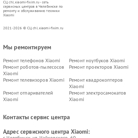
СЦ chl.xiaomi-fixim.ru - сеть
сервисных центров в Челябинске по
ремонту и обслуживанию техники
Xiaomi
2021-2026 © СЦ chl.xiaomi-fixim.ru
Мы ремонтируем
Ремонт телефонов Xiaomi
Ремонт ноутбуков Xiaomi
Ремонт роботов-пылесосов
Ремонт проекторов Xiaomi
Xiaomi
Ремонт телевизоров Xiaomi
Ремонт квадрокоптеров
Xiaomi
Ремонт отпаривателей
Ремонт электросамокатов
Xiaomi
Xiaomi
Ремонт электровелосипедов
Ремонт экшн-камер Xiaomi
Xiaomi
Контакты сервис центра
Ремонт стиральных машин
Ремонт смарт-часов Xiaomi
Xiaomi
Адрес сервисного центра Xiaomi:
г. Челябинск, ул. Чайковского, 60