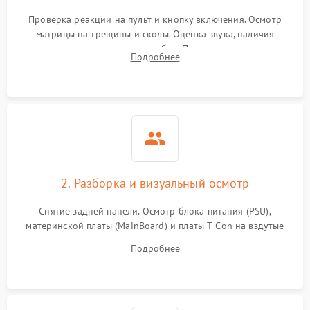
Проверка реакции на пульт и кнопку включения. Осмотр
матрицы на трещины и сколы. Оценка звука, наличия
подсветки и индикаторов ошибок. Подключение тестовых
Подробнее
источников сигнала для выявления симптомов поломки.
2. Разборка и визуальный осмотр
Снятие задней панели. Осмотр блока питания (PSU),
материнской платы (MainBoard) и платы T-Con на вздутые
конденсаторы, прогары, окисления и микротрещины.
Подробнее
Проверка надежности фиксации и целостности шлейфов.