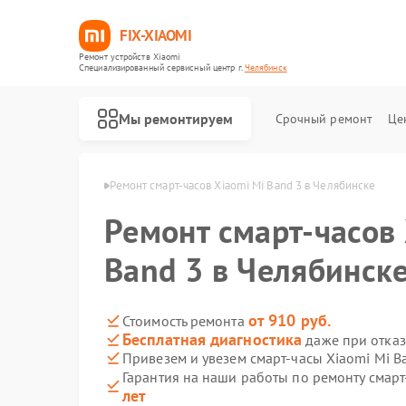
FIX-XIAOMI
Ремонт устройств Xiaomi
Специализированный cервисный центр г.
Челябинск
Мы ремонтируем
Срочный ремонт
Це
Xiaomi в Челябинске
Ремонт смарт-часов Xiaomi Mi Band 3 в Челябинске
Ремонт смарт-часов
Band 3 в Челябинск
от 910 руб.
Стоимость ремонта
Бесплатная диагностика
даже при отказ
Привезем и увезем смарт-часы Xiaomi Mi B
Гарантия на наши работы по ремонту смарт
лет
Ремонт роботов-пылесосов Xiaomi
Ремонт квадрокоптеров Xiaomi
Ремонт электросамокатов Xiaomi
Ремонт электровелосипедов Xiaomi
Ремонт стиральных машин Xiaomi
Ремонт вертикальных пылесосов Xiaomi
Ремонт парогенераторов Xiaomi
Ремонт массажных кресел Xiaomi
Ремонт камер видеонаблюдения Xiaomi
Ремонт видеорегистраторов Xiaomi
Ремонт пароочистителей Xiaomi