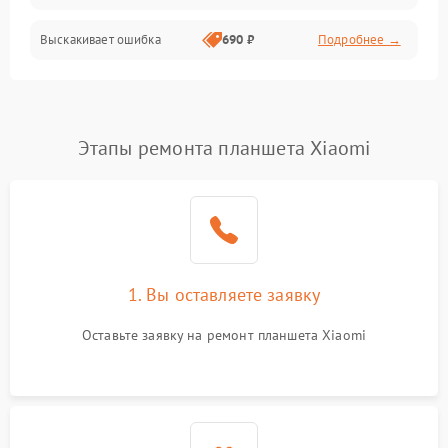
Выскакивает ошибка
690 ₽
Подробнее →
Перегрев и нестабильная работа
Влага и механические повреждения
Сеть и интернет
Этапы ремонта планшета Xiaomi
Зарядка и разъёмы
Программные сбои
1. Вы оставляете заявку
Память и данные
Оставьте заявку на ремонт планшета Xiaomi
Режим работы
Связь и беспроводные модули
Камера