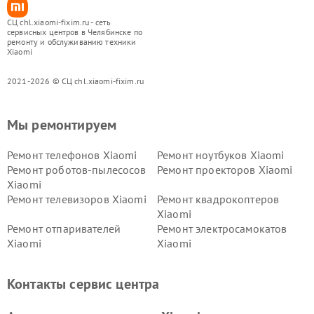
СЦ chl.xiaomi-fixim.ru - сеть
сервисных центров в Челябинске по
ремонту и обслуживанию техники
Xiaomi
2021-2026 © СЦ chl.xiaomi-fixim.ru
Мы ремонтируем
Ремонт телефонов Xiaomi
Ремонт ноутбуков Xiaomi
Ремонт роботов-пылесосов
Ремонт проекторов Xiaomi
Xiaomi
Ремонт телевизоров Xiaomi
Ремонт квадрокоптеров
Xiaomi
Ремонт отпаривателей
Ремонт электросамокатов
Xiaomi
Xiaomi
Ремонт электровелосипедов
Ремонт экшн-камер Xiaomi
Xiaomi
Контакты сервис центра
Ремонт стиральных машин
Ремонт смарт-часов Xiaomi
Xiaomi