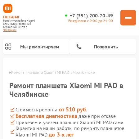
+7 (351) 200-70-49
FIX-XIAOMI
Ежедневно с 9:00 до 21:00
Ремонт устройств Xiaomi
Специализированный
cервисный центр г.
Челябинск
Мы ремонтируем
Позвонить
инске
Ремонт планшета Xiaomi MI PAD в Челябинске
Ремонт планшета Xiaomi MI PAD в
Челябинске
от 510 руб.
Стоимость ремонта
Бесплатная диагностика
даже при отказе
Привезем и увезем планшет Xiaomi MI PAD сами
Гарантия на наши работы по ремонту планшетов
Ремонт вертикальных пылесосов Xiaomi
Ремонт роботов-пылесосов Xiaomi
Ремонт электровелосипедов Xiaomi
Ремонт стиральных машин Xiaomi
Ремонт массажных кресел Xiaomi
Ремонт видеорегистраторов Xiaomi
Ремонт пароочистителей Xiaomi
Ремонт камер видеонаблюдения Xiaomi
Ремонт электросамокатов Xiaomi
до 3-х лет
Xiaomi MI PAD