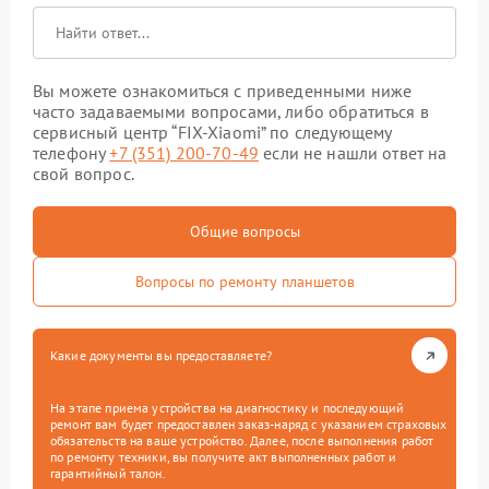
Вы можете ознакомиться с приведенными ниже
часто задаваемыми вопросами, либо обратиться в
сервисный центр “FIX-Xiaomi” по следующему
телефону
+7 (351) 200-70-49
если не нашли ответ на
свой вопрос.
Общие вопросы
Вопросы по ремонту планшетов
Какие документы вы предоставляете?
На этапе приема устройства на диагностику и последующий
ремонт вам будет предоставлен заказ-наряд с указанием страховых
обязательств на ваше устройство. Далее, после выполнения работ
по ремонту техники, вы получите акт выполненных работ и
гарантийный талон.