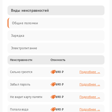
Виды неисправностей
Общие поломки
Зарядка
Электропитание
Неисправности
Стоимость
Экран и изображение
Сильно греется
690 ₽
Подробнее →
Дисплей
Забыл пароль
690 ₽
Подробнее →
Экран (дисплей)
Не видит карту памяти
690 ₽
Подробнее →
Связь
Попала вода
690 ₽
Подробнее →
Разговор (микрофон, динамик)