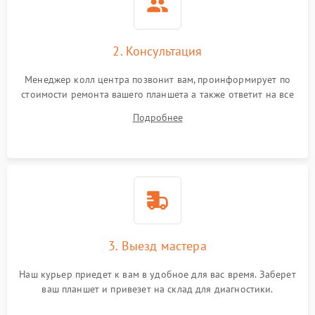
Сенсорное управление
2. Консультация
Проблемы с механикой
Менеджер колл центра позвонит вам, проинформирует по
стоимости ремонта вашего планшета а также ответит на все
Питание и аккумулятор
ваши вопросы.
Подробнее
Кнопки и органы управления
Звук и аудио
Камеры
ПО
3. Выезд мастера
Наш курьер приедет к вам в удобное для вас время. Заберет
ваш планшет и привезет на склад для диагностики.