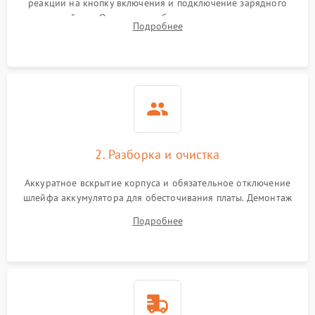
реакции на кнопку включения и подключение зарядного
устройства. Оценка потребления тока с помощью
Выход из строя SSD или
Подробнее
HDD: медленная загрузка,
лабораторного блока питания для локализации проблемы.
3000 ₽
Подробнее →
ошибки чтения,
пропадание диска
Неисправность
оперативной памяти:
2000 ₽
Подробнее →
вылеты приложений,
синие экраны
2. Разборка и очистка
Проблемы Wi‑Fi или
2500 ₽
Подробнее →
Bluetooth модулей
Аккуратное вскрытие корпуса и обязательное отключение
шлейфа аккумулятора для обесточивания платы. Демонтаж
системы охлаждения, очистка кулера от пыли и удаление
Подробнее
высохшей термопасты с кристаллов чипов.