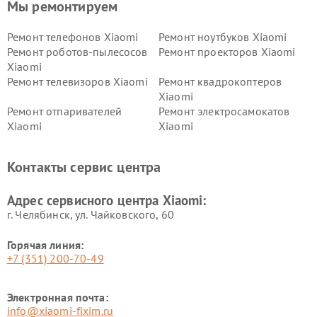
Мы ремонтируем
Ремонт телефонов Xiaomi
Ремонт ноутбуков Xiaomi
Ремонт роботов-пылесосов
Ремонт проекторов Xiaomi
Xiaomi
Ремонт телевизоров Xiaomi
Ремонт квадрокоптеров
Xiaomi
Ремонт отпаривателей
Ремонт электросамокатов
Xiaomi
Xiaomi
Ремонт электровелосипедов
Ремонт экшн-камер Xiaomi
Xiaomi
Контакты сервис центра
Ремонт стиральных машин
Ремонт смарт-часов Xiaomi
Xiaomi
Адрес сервисного центра Xiaomi:
г. Челябинск, ул. Чайковского, 60
Горячая линия:
+7 (351) 200-70-49
Электронная почта:
info@xiaomi-fixim.ru