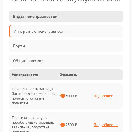
Виды неисправностей
Аппаратные неисправности
Порты
Общие поломки
Неисправности
Стоимость
Устройства
Неисправность матрицы:
Программные ошибки
битые пиксели, мерцание,
5000 ₽
Подробнее →
полосы, отсутствие
подсветки
Электрические и системные сбои
Поломка клавиатуры:
Интерфейсные проблемы
неработающие клавиши,
2500 ₽
Подробнее →
залипание, отсутствие
подсветки