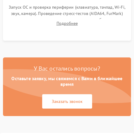
Запуск ОС и проверка периферии (клавиатура, тачпад, Wi-Fi,
звук, камера). Проведение стресс-тестов (AIDA64, FurMark)
для контроля температурного режима и стабильности
Подробнее
системы под пиковой нагрузкой.
У Вас остались вопросы?
Оставьте заявку, мы свяжемся с Вами в ближайшее
время
Заказать звонок