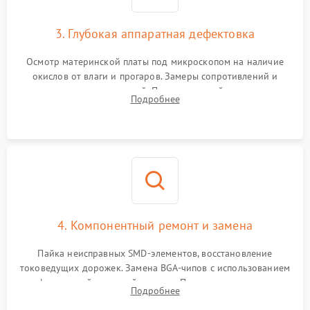
3. Глубокая аппаратная дефектовка
Осмотр материнской платы под микроскопом на наличие
окислов от влаги и прогаров. Замеры сопротивлений и
дежурных напряжений. Проверка цепей питания,
Подробнее
мультиконтроллера, процессора и видеочипа.
4. Компонентный ремонт и замена
Пайка неисправных SMD-элементов, восстановление
токоведущих дорожек. Замена BGA-чипов с использованием
инфракрасной паяльной станции. Прошивка микросхемы
Подробнее
BIOS или замена поврежденных портов USB