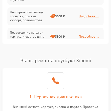
Батарея
Неисправность тачпада:
Сеть и интернет
пропуски, прыжки
3000 ₽
Подробнее →
курсора, полный отказ
Система охлаждения
Повреждение петель и
корпуса: люфт, трещины,
3500 ₽
Подробнее →
деформация
Проблемы аккумулятора:
быстрая разрядка,
2500 ₽
Подробнее →
Этапы ремонта ноутбука Xiaomi
невозможность зарядки,
вздутие
Неисправность зарядного
устройства или разъёма
2000 ₽
Подробнее →
питания
1. Первичная диагностика
Перегрев из‑за пыли,
износа термопасты или
2500 ₽
Подробнее →
неисправности кулера
Внешний осмотр корпуса, экрана и портов. Проверка