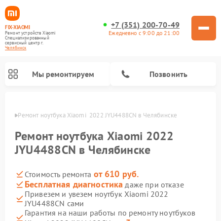
+7 (351) 200-70-49
FIX-XIAOMI
Ежедневно с 9:00 до 21:00
Ремонт устройств Xiaomi
Специализированный
cервисный центр г.
Челябинск
Мы ремонтируем
Позвонить
инске
Ремонт ноутбука Xiaomi  2022 JYU4488CN в Челябинске
Ремонт ноутбука Xiaomi 2022
JYU4488CN в Челябинске
от 610 руб.
Стоимость ремонта
Бесплатная диагностика
даже при отказе
Привезем и увезем ноутбук Xiaomi 2022
JYU4488CN сами
Ремонт электросамокатов Xiaomi
Ремонт массажных кресел Xiaomi
Ремонт видеорегистраторов Xiaomi
Ремонт пароочистителей Xiaomi
Ремонт камер видеонаблюдения Xiaomi
Ремонт вертикальных пылесосов Xiaomi
Ремонт роботов-пылесосов Xiaomi
Ремонт электровелосипедов Xiaomi
Ремонт стиральных машин Xiaomi
Гарантия на наши работы по ремонту ноутбуков