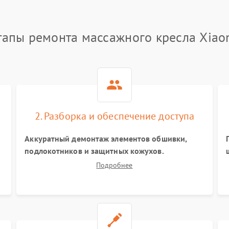
тапы ремонта массажного кресла Xiao
2. Разборка и обеспечение доступа
Аккуратный демонтаж элементов обшивки,
подлокотников и защитных кожухов.
Отключение шлейфов и пневматических
Подробнее
трубок. Обеспечение безопасного доступа к
материнской плате, блоку питания, моторам и
каретке массажного механизма.