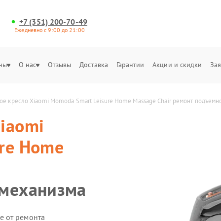
+7 (351) 200-70-49
Ежедневно с 9:00 до 21:00
ны
О нас
Отзывы
Доставка
Гарантии
Акции и скидки
Зая
е кресло Xiaomi Momoda Smart Leisure Home Massage Chair ремонт подъемн
iaomi
re Home
 механизма
е от ремонта