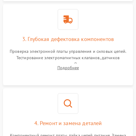
3. Глубокая дефектовка компонентов
Проверка электронной платы управления и силовых цепей.
Тестирование электромагнитных клапанов, датчиков
температуры и расходомера. Оценка степени износа
Подробнее
жерновов кофемолки, уплотнительных колец гидросистемы
и шестерней редуктора.
4. Ремонт и замена деталей
Компонентный ремонт платы, пайка цепей питания. Замена