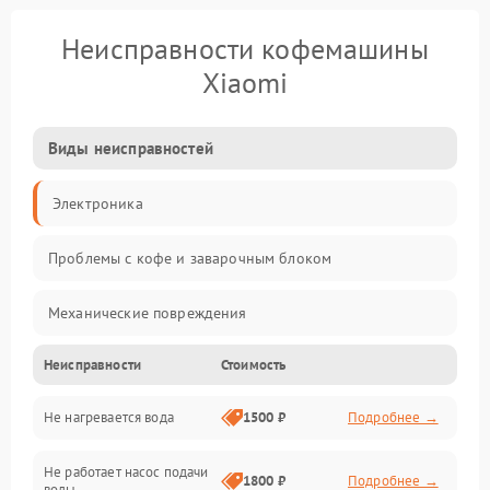
Неисправности кофемашины
Xiaomi
Виды неисправностей
Электроника
Проблемы с кофе и заварочным блоком
Механические повреждения
Неисправности
Стоимость
Прочие неисправности
Не нагревается вода
1500 ₽
Подробнее →
Включение и работа
Не работает насос подачи
Проблемы с водой
1800 ₽
Подробнее →
воды