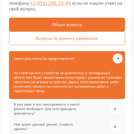
телефону
+7 (351) 200-70-49
если не нашли ответ на
свой вопрос.
Общие вопросы
Вопросы по ремонту кофемашин
Какие документы вы предоставляете?
На этапе приема устройства на диагностику и последующий
ремонт вам будет предоставлен заказ-наряд с указанием страховых
обязательств на ваше устройство. Далее, после выполнения работ
по ремонту техники, вы получите акт выполненных работ и
гарантийный талон.
Я уже знаю в чем неисправность и какой
ремонт необходим. Для чего проводить
диагностику?
Мне нужен срочный ремонт. Сможете
сделать?