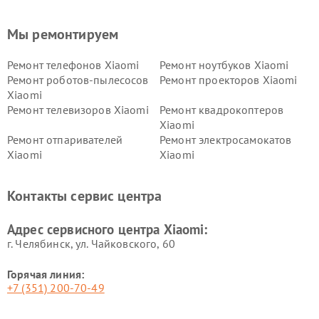
Мы ремонтируем
Ремонт телефонов Xiaomi
Ремонт ноутбуков Xiaomi
Ремонт роботов-пылесосов
Ремонт проекторов Xiaomi
Xiaomi
Ремонт телевизоров Xiaomi
Ремонт квадрокоптеров
Xiaomi
Ремонт отпаривателей
Ремонт электросамокатов
Xiaomi
Xiaomi
Ремонт электровелосипедов
Ремонт экшн-камер Xiaomi
Xiaomi
Контакты сервис центра
Ремонт стиральных машин
Ремонт смарт-часов Xiaomi
Xiaomi
Адрес сервисного центра Xiaomi:
г. Челябинск, ул. Чайковского, 60
Горячая линия:
+7 (351) 200-70-49