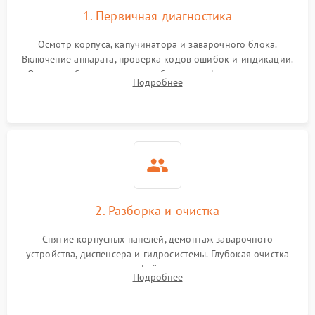
1. Первичная диагностика
Осмотр корпуса, капучинатора и заварочного блока.
Включение аппарата, проверка кодов ошибок и индикации.
Оценка работы помпы, термоблока и кофемолки на слух.
Подробнее
Измерение температуры и давления воды для выявления
локализации поломки.
2. Разборка и очистка
Снятие корпусных панелей, демонтаж заварочного
устройства, диспенсера и гидросистемы. Глубокая очистка
внутренних узлов от кофейных масел, жмыха и накипи.
Подробнее
Промывка дренажных каналов и фильтров с использованием
специализированной химии.