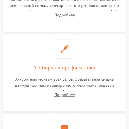
неисправной помпы, перегоревшего термоблока или тупых
жерновов. Установка новых силиконовых уплотнителей (O-
Подробнее
ring) и тефлоновых трубок для надежного устранения
протечек.
5. Сборка и профилактика
Аккуратный монтаж всех узлов. Обязательная смазка
движущихся частей заварочного механизма пищевой
силиконовой смазкой. Проведение программной
Подробнее
декальцинации и очистки системы от кофейных масел.
Надежная фиксация всех соединений.