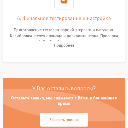
6. Финальное тестирование и настройка
Приготовление тестовых порций эспрессо и капучино.
Калибровка степени помола и дозировки зерна. Проверка
плотности кофейной таблетки, температуры напитка и
Подробнее
качества молочной пены. Контроль отсутствия посторонних
шумов и протечек.
У Вас остались вопросы?
Оставьте заявку, мы свяжемся с Вами в ближайшее
время
Заказать звонок