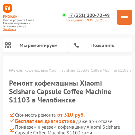
+7 (351) 200-70-49
FIX-XIAOMI
Ежедневно с 9:00 до 21:00
Ремонт устройств Xiaomi
Специализированный
cервисный центр г.
Челябинск
Мы ремонтируем
Позвонить
инске
Ремонт кофемашины Xiaomi Scishare Capsule Coffee Machine S1103 в 
Ремонт кофемашины Xiaomi
Scishare Capsule Coffee Machine
S1103 в Челябинске
от 310 руб.
Стоимость ремонта
Бесплатная диагностика
даже при отказе
Привезем и увезем кофемашину Xiaomi Scishare
Ремонт вертикальных пылесосов Xiaomi
Ремонт роботов-пылесосов Xiaomi
Ремонт электровелосипедов Xiaomi
Ремонт стиральных машин Xiaomi
Ремонт видеорегистраторов Xiaomi
Ремонт пароочистителей Xiaomi
Ремонт камер видеонаблюдения Xiaomi
Ремонт электросамокатов Xiaomi
Ремонт массажных кресел Xiaomi
Capsule Coffee Machine S1103 сами